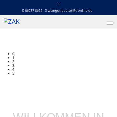
06737 8652
weingut.buettel@t-online.de
0
1
2
3
4
5