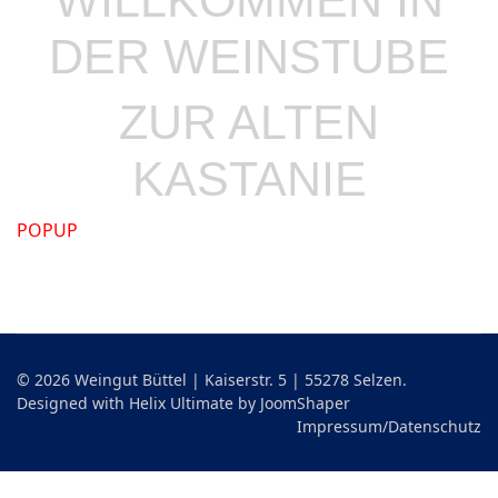
WILLKOMMEN IN
DER
WEINSTUBE
ZUR ALTEN
KASTANIE
POPUP
© 2026 Weingut Büttel | Kaiserstr. 5 | 55278 Selzen.
Designed with Helix Ultimate by
JoomShaper
Impressum/Datenschutz